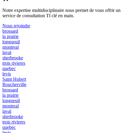
Notre expertise multidisciplinaire nous permet de vous offrir un
service de consultation TI clé en main.
Nous rejoindre
brossard
la prairie
longueuil
montreal
laval
sherbrooke
trois rivieres
quebec
levis
Saint Hubert
Boucherville
brossard
la prairie
longueuil
montreal
laval
sherbrooke
trois rivieres
quebec
levis