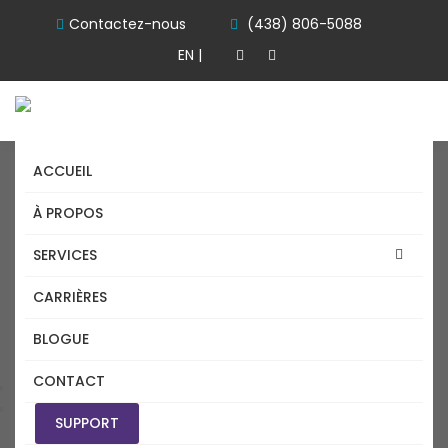
Contactez-nous
(438) 806-5088
EN |
ACCUEIL
À PROPOS
SERVICES
CARRIÈRES
SERVICES TI SAINT HUBERT
BLOGUE
CONTACT
Accueil
services ti Saint Hubert
SUPPORT