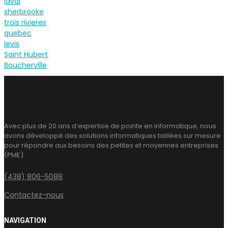
laval
sherbrooke
trois rivieres
quebec
levis
Saint Hubert
Boucherville
Avec plus de 20 ans d’expertise de pointe en informatique, nous
avons développé des solutions informatiques taillées sur mesure
pour répondre aux besoins des petites et moyennes entreprises
(PME).
(438) 806-5088
Contactez-nous
NAVIGATION