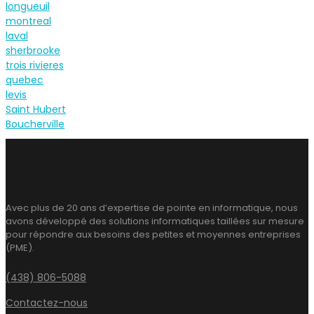
longueuil
montreal
laval
sherbrooke
trois rivieres
quebec
levis
Saint Hubert
Boucherville
Avec plus de 20 ans d’expertise de pointe en informatique, nous
avons développé des solutions informatiques taillées sur mesure
pour répondre aux besoins des petites et moyennes entreprises
(PME).
(438) 806-5088
Contactez-nous