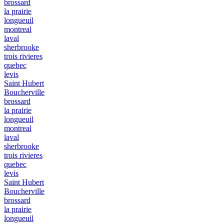
brossard
la prairie
longueuil
montreal
laval
sherbrooke
trois rivieres
quebec
levis
Saint Hubert
Boucherville
brossard
la prairie
longueuil
montreal
laval
sherbrooke
trois rivieres
quebec
levis
Saint Hubert
Boucherville
brossard
la prairie
longueuil