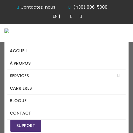
Contactez-nous
(438) 806-5088
EN |
ACCUEIL
À PROPOS
SERVICES
CARRIÈRES
DEPANNAGE A DISTANCE
BLOGUE
COMBIEN VALENT LES
CONTACT
DONNEES DE VOTRE
SUPPORT