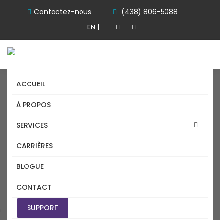
Contactez-nous
(438) 806-5088
EN |
ACCUEIL
À PROPOS
SERVICES
CARRIÈRES
DEPANNAGE A DISTANCE
BLOGUE
BROSSARD
CONTACT
SUPPORT
Accueil