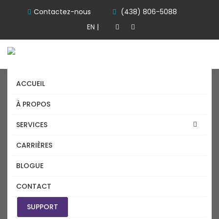
Contactez-nous
(438) 806-5088
EN |
ACCUEIL
À PROPOS
SERVICES
CARRIÈRES
SOLUTIONS INFORMATIQUE
BLOGUE
ENTREPRISES POURQUOI
CONTACT
DEVRIEZ VOUS PASSER A
SUPPORT