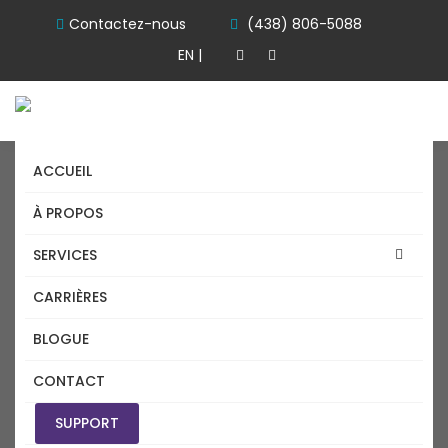
Contactez-nous
(438) 806-5088
EN |
ACCUEIL
À PROPOS
SERVICES
CARRIÈRES
INSTALLATION
BLOGUE
INFORMATIQUE LAVAL
CONTACT
SUPPORT
Accueil
Installation Informatique Laval