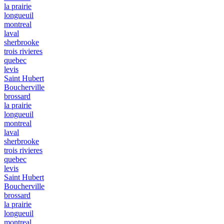
la prairie
longueuil
montreal
laval
sherbrooke
trois rivieres
quebec
levis
Saint Hubert
Boucherville
brossard
la prairie
longueuil
montreal
laval
sherbrooke
trois rivieres
quebec
levis
Saint Hubert
Boucherville
brossard
la prairie
longueuil
montreal