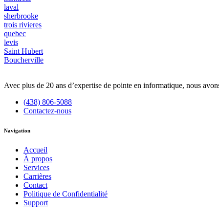
laval
sherbrooke
trois rivieres
quebec
levis
Saint Hubert
Boucherville
Avec plus de 20 ans d’expertise de pointe en informatique, nous avon
(438) 806-5088
Contactez-nous
Navigation
Accueil
À propos
Services
Carrières
Contact
Politique de Confidentialité
Support