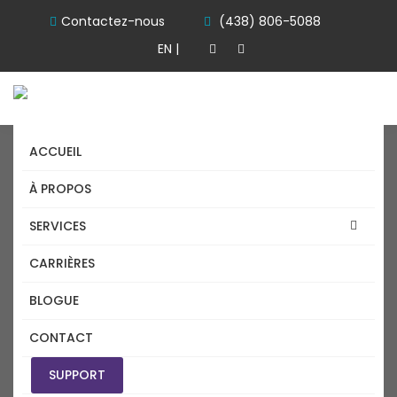
Contactez-nous
(438) 806-5088
EN |
ACCUEIL
À PROPOS
SERVICES
CARRIÈRES
INSTALLATION
BLOGUE
INFORMATIQUE
CONTACT
CYBERSECURITE UNE
SUPPORT