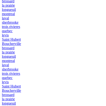
brossard
la prairie
longueuil
montreal
laval
sherbrooke
trois rivieres
quebec
levis
Saint Hubert
Boucherville
brossard
la prairie
longueuil
montreal
laval
sherbrooke
trois rivieres
quebec
levis
Saint Hubert
Boucherville
brossard
la prairie
longueuil