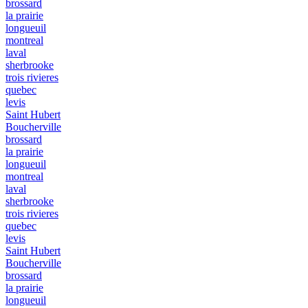
brossard
la prairie
longueuil
montreal
laval
sherbrooke
trois rivieres
quebec
levis
Saint Hubert
Boucherville
brossard
la prairie
longueuil
montreal
laval
sherbrooke
trois rivieres
quebec
levis
Saint Hubert
Boucherville
brossard
la prairie
longueuil